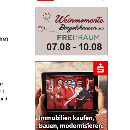
haft
er
it
 und
,