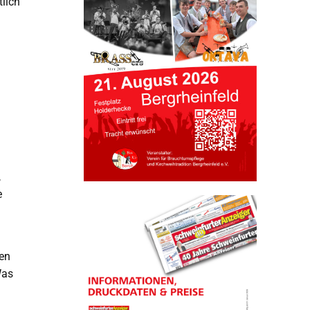
lich
,
e
ien
Was