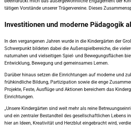
beeindruckt mich das außergewöhnliche Engagement der Kind
tätigen Vorstände unserer Trägervereine. Dieses Zusammenspiel
Investitionen und moderne Pädagogik al
In den vergangenen Jahren wurde in die Kindergärten der Groß
Schwerpunkt bildeten dabei die Außenspielbereiche, die vielero
naturnahen und vielseitigen Spiel- und Bewegungsflächen bi
Entwicklung, Bewegung und gemeinsames Lernen.
Darüber hinaus setzen die Einrichtungen auf moderne und zu
frühkindliche Bildung, Partizipation sowie die enge Zusammen
Projekte, Feste, Ausflüge und Aktionen bereichern das Kinderg
Einrichtungen.
„Unsere Kindergärten sind weit mehr als reine Betreuungseinri
und ein zentraler Bestandteil des gesellschaftlichen Lebens i
hier an Ideen, Kreativität und Herzblut eingebracht wird, verd