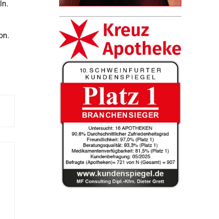
ln.
on.