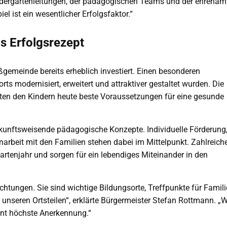
ergartenleitungen, der pädagogischen Teams und der ehrenamt
 ist ein wesentlicher Erfolgsfaktor.“
s Erfolgsrezept
gemeinde bereits erheblich investiert. Einen besonderen
rts modernisiert, erweitert und attraktiver gestaltet wurden. Die
eten den Kindern heute beste Voraussetzungen für eine gesunde
kunftsweisende pädagogische Konzepte. Individuelle Förderung
arbeit mit den Familien stehen dabei im Mittelpunkt. Zahlreich
artenjahr und sorgen für ein lebendiges Miteinander in den
chtungen. Sie sind wichtige Bildungsorte, Treffpunkte für Famil
n unseren Ortsteilen“, erklärte Bürgermeister Stefan Rottmann. „
ient höchste Anerkennung.“