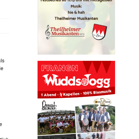
ls
ie
e